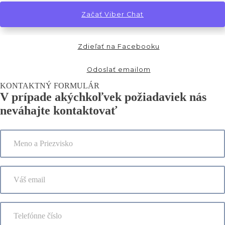
Začať Viber Chat
Zdieľať na Facebooku
Odoslať emailom
KONTAKTNÝ FORMULÁR
V prípade akýchkoľvek požiadaviek nás
neváhajte kontaktovať
M
e
n
o
V
a
á
P
š
r
e
i
T
m
e
e
a
z