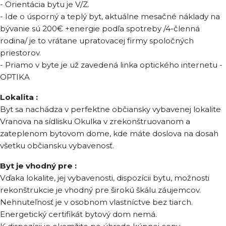
- Orientácia bytu je V/Z.
- Ide o úsporný a teplý byt, aktuálne mesačné náklady na
bývanie sú 200€ +energie podľa spotreby /4-členná
rodina/ je to vrátane upratovacej firmy spoločných
priestorov.
- Priamo v byte je už zavedená linka optického internetu -
OPTIKA
Lokalita :
Byt sa nachádza v perfektne občiansky vybavenej lokalite
Vranova na sídlisku Okulka v zrekonštruovanom a
zateplenom bytovom dome, kde máte doslova na dosah
všetku občiansku vybavenosť.
Byt je vhodný pre :
Vďaka lokalite, jej vybavenosti, dispozícii bytu, možnosti
rekonštrukcie je vhodný pre širokú škálu záujemcov.
Nehnuteľnosť je v osobnom vlastníctve bez tiarch.
Energetický certifikát bytový dom nemá.