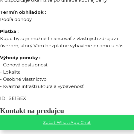
K dispozícii je okamžite po úhrade kúpnej ceny.
Termín obhliadok :
Podľa dohody
Platba :
Kúpu bytu je možné financovať z vlastných zdrojov i
úverom, ktorý Vám bezplatne vybavíme priamo u nás.
Výhody ponuky :
- Cenová dostupnosť
- Lokalita
- Osobné vlastníctvo
- Kvalitná infraštruktúra a vybavenosť
ID : SE1BEX
Kontakt na predajcu
Začať WhatsApp Chat