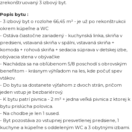
zrekonštruovaný 3 izbový byt.
Popis bytu :
- 3 izbový byt o rozlohe 66,45 m² - je už po rekonštrukcii
okrem kúpeľne a WC
- Ostáva čiastočne zariadený - kuchynská linka, skriňa v
predsieni, vstavaná skriňa v spálni, vstavaná skriňa +
komoda + rohová skriňa + sedacia súprava v detskej izbe,
obývacia stena v obývačke
- Nachádza sa na obľúbenom 5/8 poschodí s obrovským
benefitom - krásnym výhľadom na les, kde počuť spev
vtákov.
- Do bytu sa dostanete výťahom z dvoch strán, pričom
jeden vstup je bezbariérový.
- K bytu patrí pivnica - 2 m² + jedna veľká pivnica z ktorej k
bytu prislúcha polovica.
- Na chodbe je len 1 sused.
- Byt pozostáva zo vstupnej presvetlenej predsiene, 1
kuchyne a kúpeľne s oddeleným WC a 3 obytnými izbami.