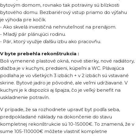
bytovým domom, rovnako tak potraviny sú blízkosti
bytového domu. Bezbariérový vstup priamo do výťahu
je výhoda pre kočík.
- Ako skvelá investičná nehnuteľnosť na prenájom.
- Mladý pár plánujúci rodinu.
- Pár, ktorý využije ďalšiu izbu ako pracovňu.
V byte prebehla rekonštrukcia :
Boli vymenené plastové okná, nové stierky, nové radiátory,
dlažba je v kuchyni, predsieni, kúpeľni a WC. Plávajúca
podlaha je vo všetkých 3 izbách + v 2 izbách sú vstavané
skrine. Bytové jadro je pôvodné, ale veľmi udržiavané. V
kuchyni je k dispozícii aj špajza, čo je veľký benefit na
uskladnenie potravín.
V prípade, že sa rozhodnete upraviť byt podľa seba,
predpokladané náklady na dokončenie do stavu
kompletnej rekonštrukcie sú 10-15000€. To znamená, že v
sume 105-110000€ môžete vlastniť kompletne