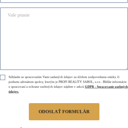
l
i
v
e
l
i
V
f
*
s
a
ó
k
š
n
o
e
n
*
p
e
r
č
i
í
a
s
n
l
i
o
e
*
G
e
Súhlasíte so spracovaním Vami zadaných údajov za účelom zodpovedania otázky či
D
podnetu adresátom správy, ktorým je PROFI REALITY SABOL, s.r.o.. Bližšie informácie
m
o spracovaní a ochrane osobných údajov nájdete v sekcii
GDPR - Spracovanie osobných
P
a
údajov.
R
i
*
l
T
e
ODOSLAŤ FORMULÁR
l
e
f