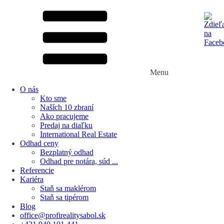
Menu
O nás
Kto sme
Naších 10 zbraní
Ako pracujeme
Predaj na diaľku
International Real Estate
Odhad ceny
Bezplatný odhad
Odhad pre notára, súd ...
Referencie
Kariéra
Staň sa maklérom
Staň sa tipérom
Blog
office@profirealitysabol.sk