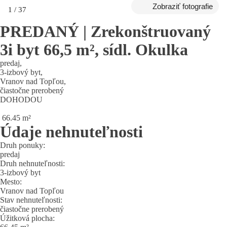
Zobraziť fotografie
1
/
37
PREDANÝ | Zrekonštruovaný
3i byt 66,5 m², sídl. Okulka
predaj
,
3-izbový byt
,
Vranov nad Topľou
,
čiastočne prerobený
DOHODOU
66.45
m²
Údaje nehnuteľnosti
Druh ponuky:
predaj
Druh nehnuteľnosti:
3-izbový byt
Mesto:
Vranov nad Topľou
Stav nehnuteľnosti:
čiastočne prerobený
Úžitková plocha: