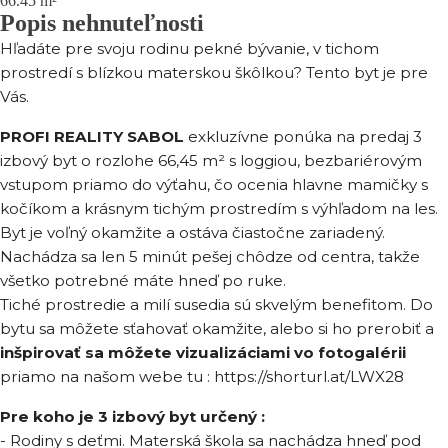
66.45
m²
Popis nehnuteľnosti
Hľadáte pre svoju rodinu pekné bývanie, v tichom
prostredí s blízkou materskou škôlkou? Tento byt je pre
Vás.
PROFI REALITY SABOL
exkluzívne ponúka na predaj 3
izbový byt o rozlohe 66,45 m² s loggiou, bezbariérovým
vstupom priamo do výťahu, čo ocenia hlavne mamičky s
kočíkom a krásnym tichým prostredím s výhľadom na les.
Byt je voľný okamžite a ostáva čiastočne zariadený.
Nachádza sa len 5 minút pešej chôdze od centra, takže
všetko potrebné máte hneď po ruke.
Tiché prostredie a milí susedia sú skvelým benefitom. Do
bytu sa môžete sťahovať okamžite, alebo si ho prerobiť a
inšpirovať sa môžete vizualizáciami vo fotogalérii
priamo na našom webe tu : https://shorturl.at/LWX28
Pre koho je 3 izbový byt určený :
- Rodiny s deťmi. Materská škola sa nachádza hneď pod