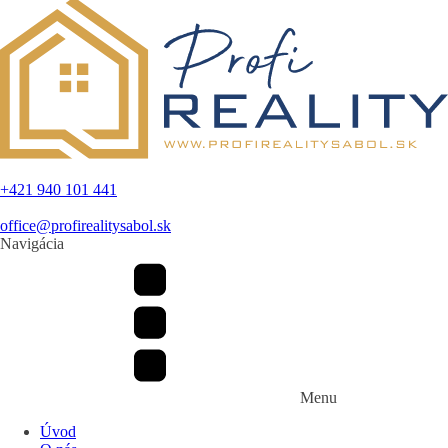
ó
n
n
e
P
r
i
e
z
v
+421 940 101 441
i
s
office@profirealitysabol.sk
k
Navigácia
o
Menu
Úvod