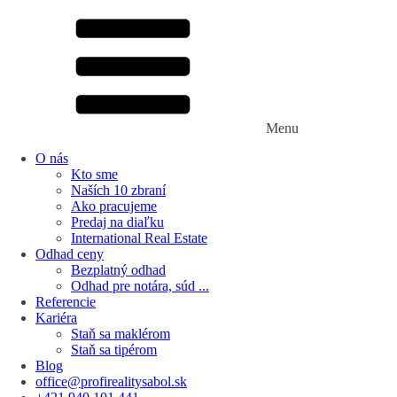
Menu
O nás
Kto sme
Naších 10 zbraní
Ako pracujeme
Predaj na diaľku
International Real Estate
Odhad ceny
Bezplatný odhad
Odhad pre notára, súd ...
Referencie
Kariéra
Staň sa maklérom
Staň sa tipérom
Blog
office@profirealitysabol.sk